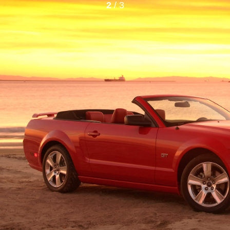
2
/ 3