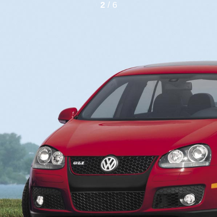
2
/ 6