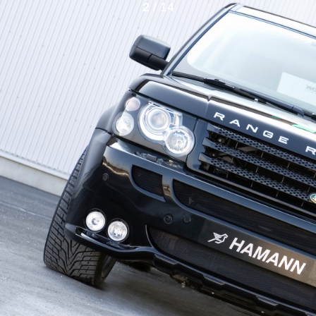
2
/ 14