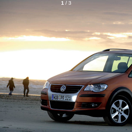
1
/ 3