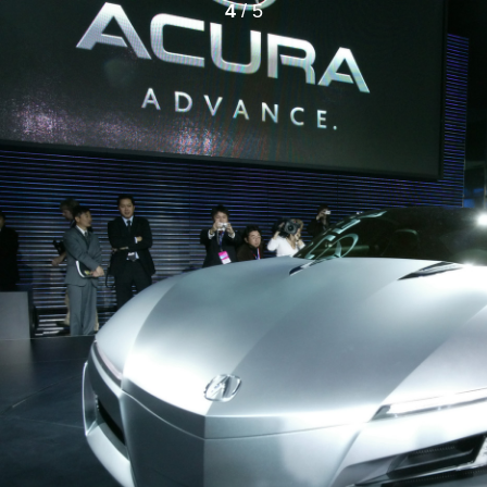
4
/ 5