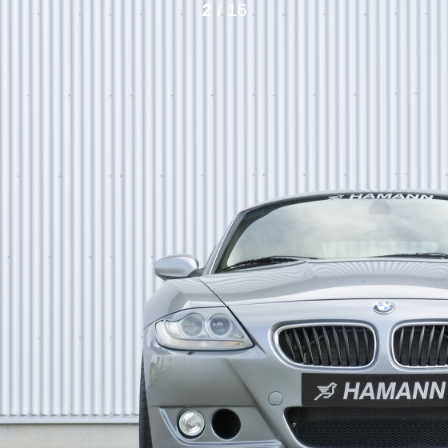
2
/ 16