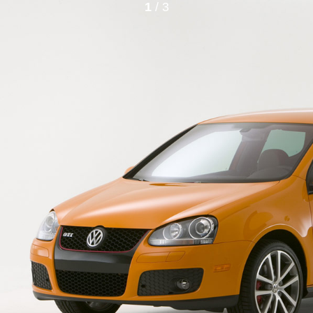
1
/ 3