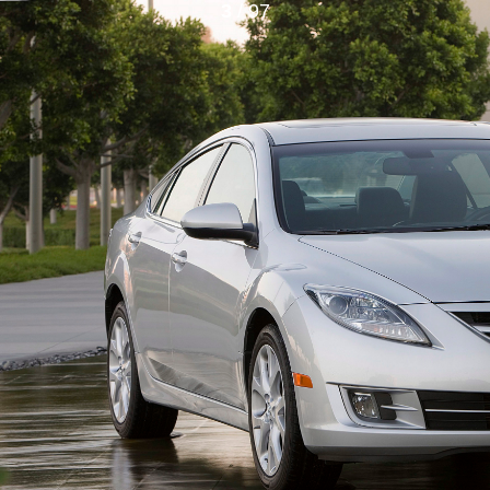
3
/ 97