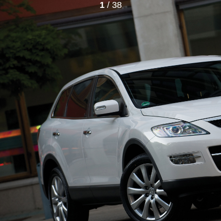
1
/ 38