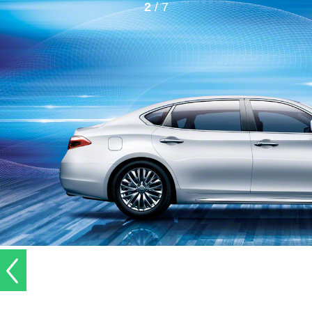
2
/ 7