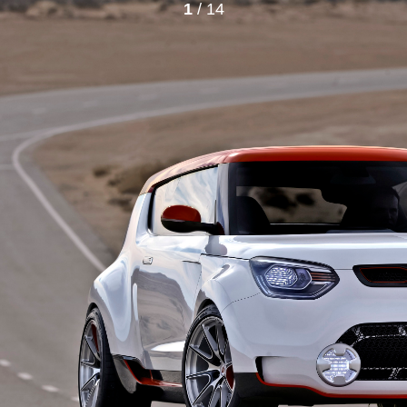
1
/ 14