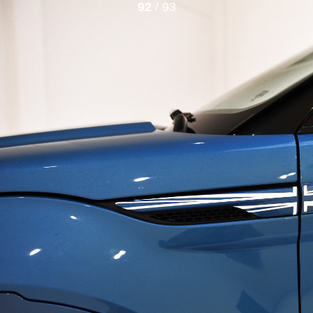
92
/ 93