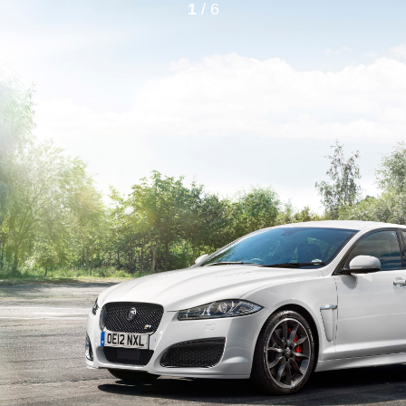
1
/ 6