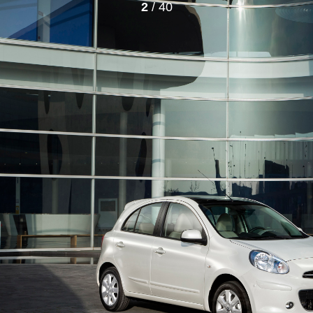
2
/ 40