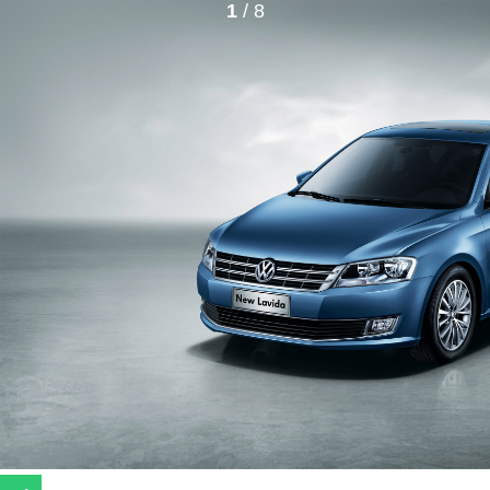
1
/ 8