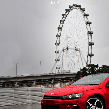
1
/ 9