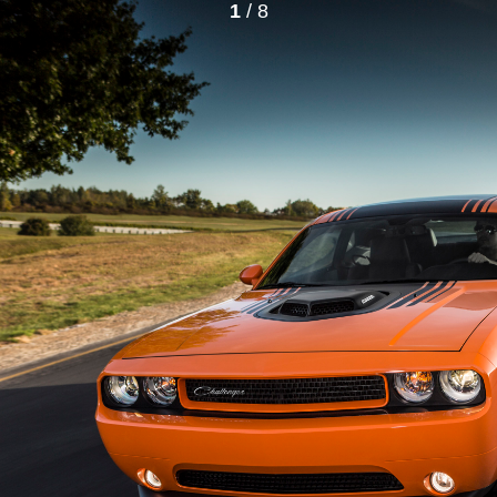
1
/ 8