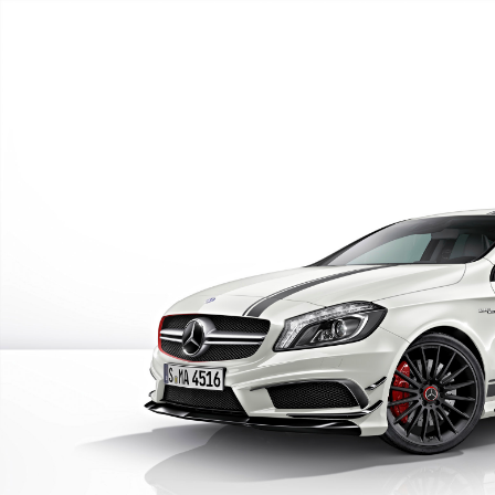
1
/ 25