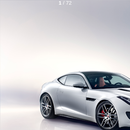
1
/ 72