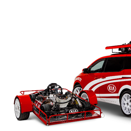
3
/ 9