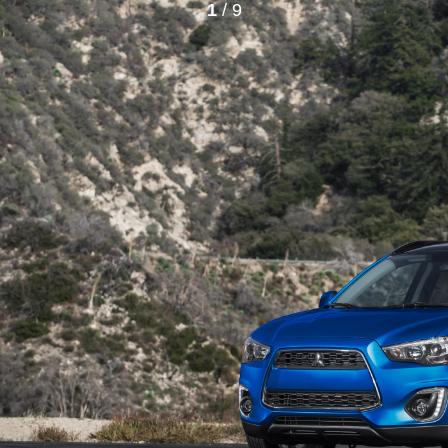
1
/ 9