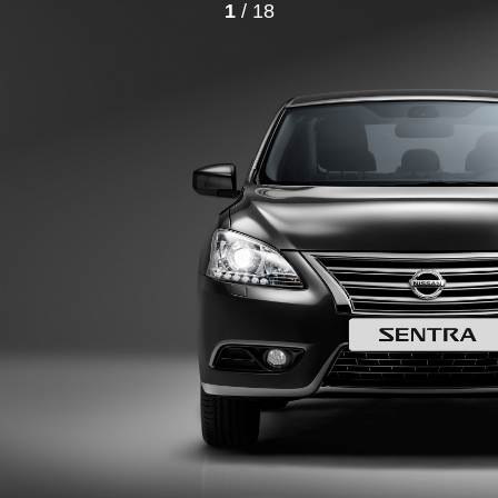
1
/ 18