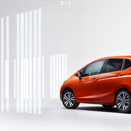
2
/ 4