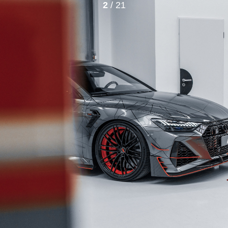
2
/ 21