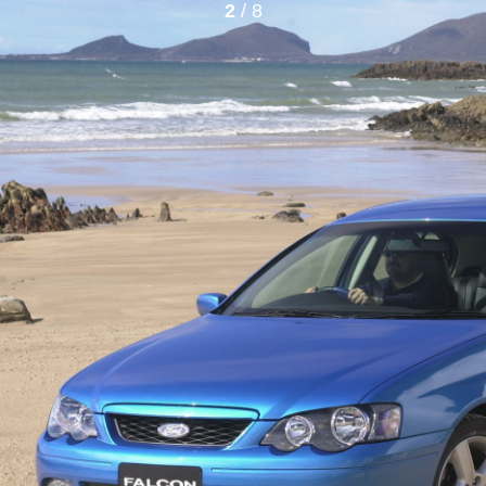
2
/ 8