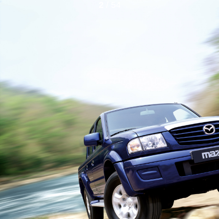
2
/ 54