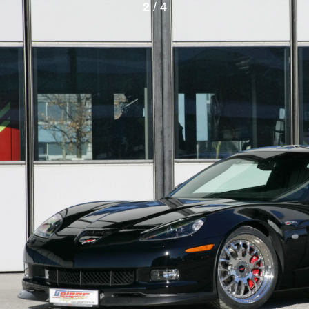
2
/ 4