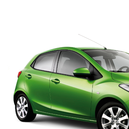
1
/ 56