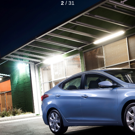
2
/ 31