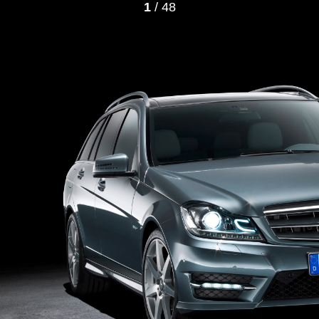
1
/ 48