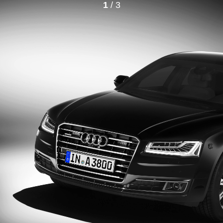
1
/ 3