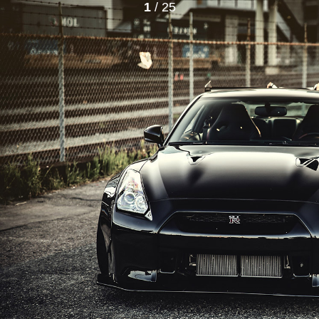
1
/ 25