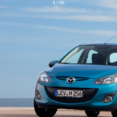
1
/ 86